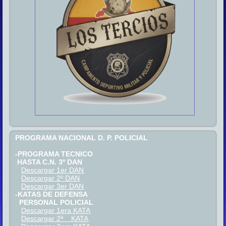
PROGRAMA NACIONAL D. P. POLICIAL
-PROGRAMA TECNICO
HASTA C.N. 3º DAN
Descargar 1er DAN
Descargar 2º DAN
Descargar 3er DAN
-KATAS DE DEFENSA
PERSONAL POLICIAL
Descargar 1era KATA
Descargar 2ª KATA