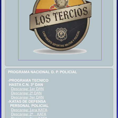
PROGRAMA NACIONAL D. P. POLICIAL
-PROGRAMA TECNICO
HASTA C.N. 3º DAN
Descargar 1er DAN
Descargar 2º DAN
Descargar 3er DAN
-KATAS DE DEFENSA
PERSONAL POLICIAL
Descargar 1era KATA
Descargar 2ª KATA