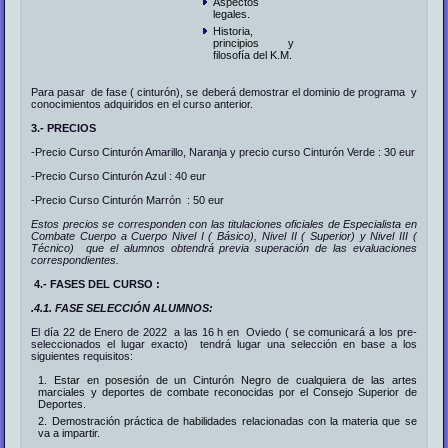
Aspectos
legales.
Historia,
principios y
filosofía del K.M.
Para pasar de fase ( cinturón), se deberá demostrar el dominio de programa y
conocimientos adquiridos en el curso anterior.
3.- PRECIOS
-Precio Curso Cinturón Amarillo, Naranja y precio curso Cinturón Verde : 30 eur
-Precio Curso Cinturón Azul : 40 eur
-Precio Curso Cinturón Marrón : 50 eur
Estos precios se corresponden con las titulaciones oficiales de Especialista en
Combate Cuerpo a Cuerpo Nivel I ( Básico), Nivel II ( Superior) y Nivel III (
Técnico) que el alumnos obtendrá previa superación de las evaluaciones
correspondientes.
4.- FASES DEL CURSO :
.4.1. FASE SELECCIÓN ALUMNOS:
El día 22 de Enero de 2022 a las 16 h en Oviedo ( se comunicará a los pre-
seleccionados el lugar exacto) tendrá lugar una selección en base a los
siguientes requisitos:
Estar en posesión de un Cinturón Negro de cualquiera de las artes
marciales y deportes de combate reconocidas por el Consejo Superior de
Deportes.
Demostración práctica de habilidades relacionadas con la materia que se
va a impartir.