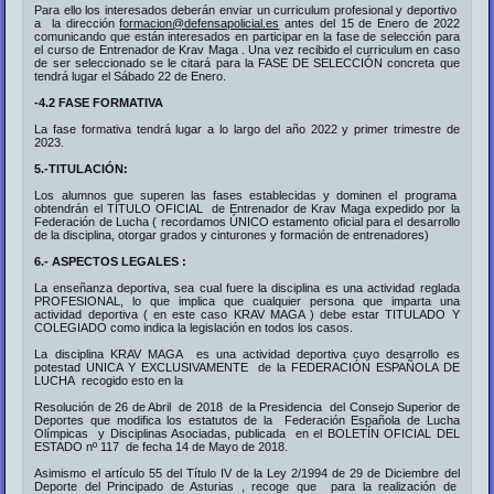
Para ello los interesados deberán enviar un curriculum profesional y deportivo
a la dirección
formacion@defensapolicial.es
antes del 15 de Enero de 2022
comunicando que están interesados en participar en la fase de selección para
el curso de Entrenador de Krav Maga . Una vez recibido el curriculum en caso
de ser seleccionado se le citará para la FASE DE SELECCIÓN concreta que
tendrá lugar el Sábado 22 de Enero.
-4.2 FASE FORMATIVA
La fase formativa tendrá lugar a lo largo del año 2022 y primer trimestre de
2023.
5.-TITULACIÓN:
Los alumnos que superen las fases establecidas y dominen el programa
obtendrán el TÍTULO OFICIAL de Entrenador de Krav Maga expedido por la
Federación de Lucha ( recordamos ÚNICO estamento oficial para el desarrollo
de la disciplina, otorgar grados y cinturones y formación de entrenadores)
6.- ASPECTOS LEGALES :
La enseñanza deportiva, sea cual fuere la disciplina es una actividad reglada
PROFESIONAL, lo que implica que cualquier persona que imparta una
actividad deportiva ( en este caso KRAV MAGA ) debe estar TITULADO Y
COLEGIADO como indica la legislación en todos los casos.
La disciplina KRAV MAGA es una actividad deportiva cuyo desarrollo es
potestad UNICA Y EXCLUSIVAMENTE de la FEDERACIÓN ESPAÑOLA DE
LUCHA recogido esto en la
Resolución de 26 de Abril de 2018 de la Presidencia del Consejo Superior de
Deportes que modifica los estatutos de la Federación Española de Lucha
Olímpicas y Disciplinas Asociadas, publicada en el BOLETÍN OFICIAL DEL
ESTADO nº 117 de fecha 14 de Mayo de 2018.
Asimismo el artículo 55 del Título IV de la Ley 2/1994 de 29 de Diciembre del
Deporte del Principado de Asturias , recoge que para la realización de