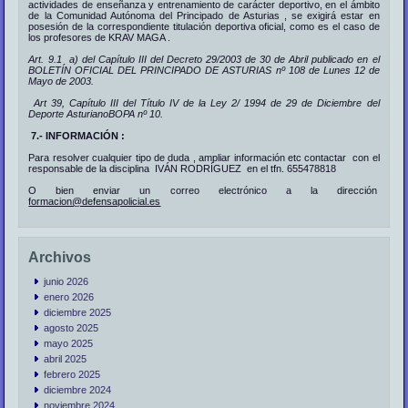
actividades de enseñanza y entrenamiento de carácter deportivo, en el ámbito
de la Comunidad Autónoma del Principado de Asturias , se exigirá estar en
posesión de la correspondiente titulación deportiva oficial, como es el caso de
los profesores de KRAV MAGA .
Art. 9.1 a) del Capítulo III del Decreto 29/2003 de 30 de Abril publicado en el
BOLETÍN OFICIAL DEL PRINCIPADO DE ASTURIAS nº 108 de Lunes 12 de
Mayo de 2003.
Art 39, Capítulo III del Título IV de la Ley 2/ 1994 de 29 de Diciembre del
Deporte AsturianoBOPA nº 10.
7.- INFORMACIÓN :
Para resolver cualquier tipo de duda , ampliar información etc contactar con el
responsable de la disciplina IVÁN RODRÍGUEZ en el tfn. 655478818
O bien enviar un correo electrónico a la dirección
formacion@defensapolicial.es
Archivos
junio 2026
enero 2026
diciembre 2025
agosto 2025
mayo 2025
abril 2025
febrero 2025
diciembre 2024
noviembre 2024