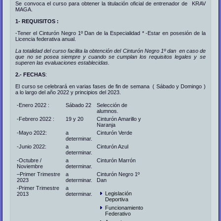
Se convoca el curso para obtener la titulación oficial de entrenador de KRAV
MAGA.
1- REQUISITOS :
-Tener el Cinturón Negro 1º Dan de la Especialidad * -Estar en posesión de la
Licencia federativa anual.
La totalidad del curso facilita la obtención del Cinturón Negro 1º dan en caso de
que no se posea siempre y cuando se cumplan los requisitos legales y se
superen las evaluaciones establecidas.
2.- FECHAS
:
El curso se celebrará en varias fases de fin de semana ( Sábado y Domingo )
a lo largo del año 2022 y principios del 2023.
-Enero 2022 :
Sábado 22
Selección de
alumnos.
-Febrero 2022 :
19 y 20
Cinturón Amarillo y
Naranja
-Mayo 2022:
a
Cinturón Verde
determinar.
-Junio 2022:
a
Cinturón Azul
determinar.
-Octubre /
a
Cinturón Marrón
Noviembre
determinar.
–
Primer Trimestre
a
Cinturón Negro 1º
2023
determinar.
Dan
-Primer Trimestre
a
Legislación
2013
determinar.
Deportiva
Funcionamiento
Federativo