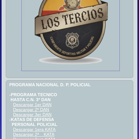
PROGRAMA NACIONAL D. P. POLICIAL
-PROGRAMA TECNICO
HASTA C.N. 3º DAN
Descargar 1er DAN
Descargar 2º DAN
Descargar 3er DAN
-KATAS DE DEFENSA
PERSONAL POLICIAL
Descargar 1era KATA
Descargar 2ª KATA