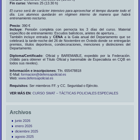
Fin curso
: Viernes 25 (13.30 h)
El curso será de carácter intensivo para aprovechar el tiempo durante todo el
día. Los alumnos quedarán en régimen interno de manera que habrá
entrenamiento nocturno.
Precio
: 390 €
Incluye
: Pensión completa con pernocta los 3 días del curso. Material
específico de entrenamiento: Escudos balísticos, arietes de apertura…
También incluye entrada y
CENA
a la Gala anual del Departamento que se
celebrará la tarde-noche del 26 de Noviembre en Oviedo donde se entregarán
premios, títulos deportivos, condecoraciones, menciones y distinciones del
Departamento.
Diploma/Certificado
: Oficial y BAREMABLE, expedido por la Federación.
(Válido para obtener el Título Oficial y baremable de Especialista en CQB en
todos sus niveles).
Información e inscripciones
: Tfn. 655478818
E-Mail:
formacion@defensapolicial.es
Web:
www.defensapolicial.es
Requisitos
: Ser miembros FF. y CC. Seguridad o Ejército.
VER MÁS EN
:
CURSO SWAT – TÁCTICAS POLICIALES ESPECIALES
Archivos
junio 2026
enero 2026
diciembre 2025
agosto 2025