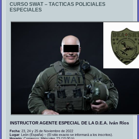
CURSO SWAT – TACTICAS POLICIALES
ESPECIALES
INSTRUCTOR AGENTE ESPECIAL DE LA D.E.A. Iván Ríos
Fecha
: 23, 24 y 25 de Noviembre de 2022
Lugar
: León (España) – (El sitio exacto se informará a los inscritos).
Horario
: Comienzo: Miércoles 23 (10.00 h)