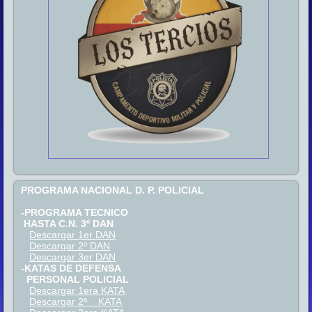
PROGRAMA NACIONAL D. P. POLICIAL
-PROGRAMA TECNICO
HASTA C.N. 3º DAN
Descargar 1er DAN
Descargar 2º DAN
Descargar 3er DAN
-KATAS DE DEFENSA
PERSONAL POLICIAL
Descargar 1era KATA
Descargar 2ª KATA