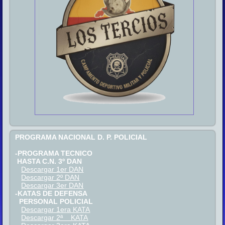
PROGRAMA NACIONAL D. P. POLICIAL
-PROGRAMA TECNICO
HASTA C.N. 3º DAN
Descargar 1er DAN
Descargar 2º DAN
Descargar 3er DAN
-KATAS DE DEFENSA
PERSONAL POLICIAL
Descargar 1era KATA
Descargar 2ª KATA