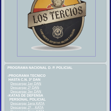
PROGRAMA NACIONAL D. P. POLICIAL
-PROGRAMA TECNICO
HASTA C.N. 3º DAN
Descargar 1er DAN
Descargar 2º DAN
Descargar 3er DAN
-KATAS DE DEFENSA
PERSONAL POLICIAL
Descargar 1era KATA
Descargar 2ª KATA