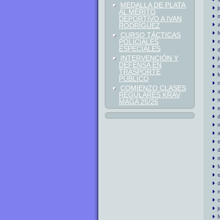
MEDALLA DE PLATA
j
AL MÉRITO
DEPORTIVO A IVAN
RODRÍGUEZ
a
CURSO TÁCTICAS
POLICIALES
ESPECIALES
INTERVENCIÓN Y
j
DEFENSA EN
TRASPORTE
PÚBLICO
COMIENZO CLASES
a
REGULARES KRAV
MAGA 25/26
a
j