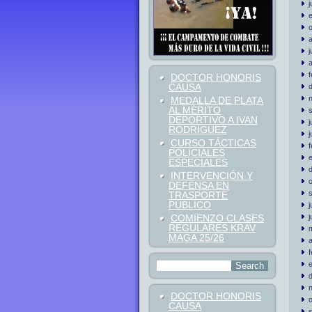
j
j
a
DOCTOR HONORIS
CAUSA
MEDALLA DE PLATA
AL MÉRITO
DEPORTIVO A IVAN
j
RODRÍGUEZ
j
CURSO TÁCTICAS
POLICIALES
ESPECIALES
INTERVENCIÓN Y
DEFENSA EN
TRASPORTE
PÚBLICO
j
COMIENZO CLASES
j
REGULARES KRAV
MAGA 25/26
a
DOCTOR HONORIS
CAUSA