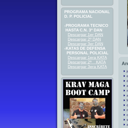
PROGRAMA NACIONAL
D. P. POLICIAL
-PROGRAMA TECNICO
HASTA C.N. 3º DAN
Descargar 1er DAN
Descargar 2º DAN
Descargar 3er DAN
-KATAS DE DEFENSA
PERSONAL POLICIAL
Descargar 1era KATA
Descargar 2ª KATA
Ar
Descargar 3era KATA
j
a