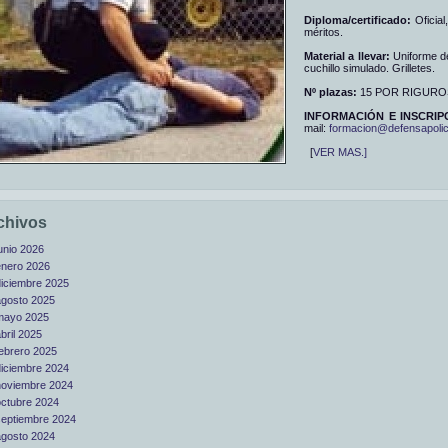
Diploma/certificado:
Oficia
méritos.
Material a llevar:
Uniforme de
cuchillo simulado. Grilletes.
Nº plazas:
15 POR RIGURO
INFORMACIÓN E INSCRIP
mail:
formacion@defensapolic
[
VER MAS.]
chivos
unio 2026
enero 2026
diciembre 2025
agosto 2025
mayo 2025
bril 2025
febrero 2025
diciembre 2024
noviembre 2024
octubre 2024
septiembre 2024
agosto 2024