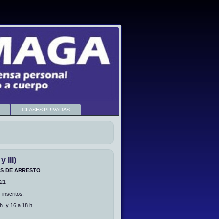
CLASES PRIVADAS
III)
AS DE ARRESTO
021
 inscritos.
h y 16 a 18 h