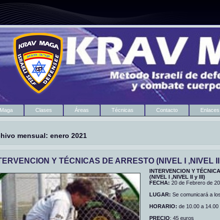
 Maga
Clases
Áreas
Técnicas
Contacto
Enlaces
chivo mensual:
enero 2021
TERVENCION Y TÉCNICAS DE ARRESTO (NIVEL I ,NIVEL II y 
INTERVENCION Y TÉCNIC
(NIVEL I ,NIVEL II y III)
FECHA:
20 de Febrero de 2
LUGAR:
Se comunicará a los
HORARIO:
de 10.00 a 14.00 
PRECIO
: 45 euros