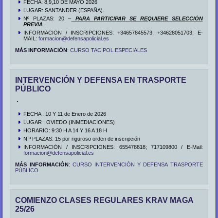
FECHA: 8,9,10 DE MAYO 2026
LUGAR: SANTANDER (ESPAÑA).
Nº PLAZAS: 20 –
PARA PARTICIPAR SE REQUIERE SELECCIÓN
PREVIA
.
INFORMACIÓN / INSCRIPCIONES: +34657845573; +34628051703; E-
MAIL:
formacion@defensapolicial.es
MÁS INFORMACIÓN
:
CURSO TAC.POL.ESPECIALES
INTERVENCIÓN Y DEFENSA EN TRASPORTE
PÚBLICO
FECHA : 10 Y 11 de Enero de 2026
LUGAR : OVIEDO (INMEDIACIONES)
HORARIO: 9:30 H A 14 Y 16 A 18 H
N.º PLAZAS: 15 por riguroso orden de inscripción
INFORMACIÓN / INSCRIPCIONES: 655478818; 717109800 / E-Mail:
formacion@defensapolicial.es
MÁS INFORMACIÓN
:
CURSO INTERVENCIÓN Y DEFENSA TRASPORTE
PÚBLICO
COMIENZO CLASES REGULARES KRAV MAGA
25/26