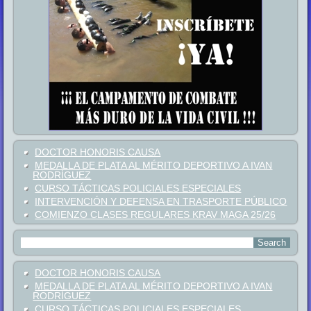
DOCTOR HONORIS CAUSA
MEDALLA DE PLATA AL MÉRITO DEPORTIVO A IVAN
RODRÍGUEZ
CURSO TÁCTICAS POLICIALES ESPECIALES
INTERVENCIÓN Y DEFENSA EN TRASPORTE PÚBLICO
COMIENZO CLASES REGULARES KRAV MAGA 25/26
DOCTOR HONORIS CAUSA
MEDALLA DE PLATA AL MÉRITO DEPORTIVO A IVAN
RODRÍGUEZ
CURSO TÁCTICAS POLICIALES ESPECIALES