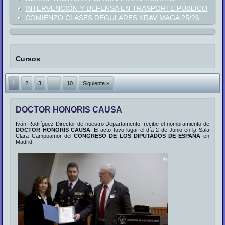
INTERVENCIÓN Y DEFENSA EN TRASPORTE PÚBLICO
COMIENZO CLASES REGULARES KRAV MAGA 25/26
Cursos
1
2
3
…
10
Siguiente »
DOCTOR HONORIS CAUSA
Iván Rodríguez Director de nuestro Departamento, recibe el nombramiento de
DOCTOR HONORIS CAUSA
. El acto tuvo lugar el día 2 de Junio en la Sala
Clara Campoamor del
CONGRESO DE LOS DIPUTADOS DE ESPAÑA
en
Madrid.