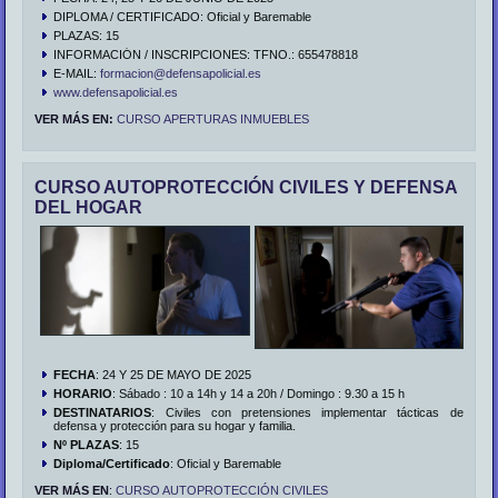
DIPLOMA / CERTIFICADO: Oficial y Baremable
PLAZAS: 15
INFORMACIÓN / INSCRIPCIONES: TFNO.: 655478818
E-MAIL:
formacion@defensapolicial.es
www.defensapolicial.es
VER MÁS EN:
CURSO APERTURAS INMUEBLES
CURSO AUTOPROTECCIÓN CIVILES Y DEFENSA
DEL HOGAR
FECHA
: 24 Y 25 DE MAYO DE 2025
HORARIO
: Sábado : 10 a 14h y 14 a 20h / Domingo : 9.30 a 15 h
DESTINATARIOS
: Civiles con pretensiones implementar tácticas de
defensa y protección para su hogar y familia.
Nº PLAZAS
: 15
Diploma/Certificado
: Oficial y Baremable
VER MÁS EN
:
CURSO AUTOPROTECCIÓN CIVILES