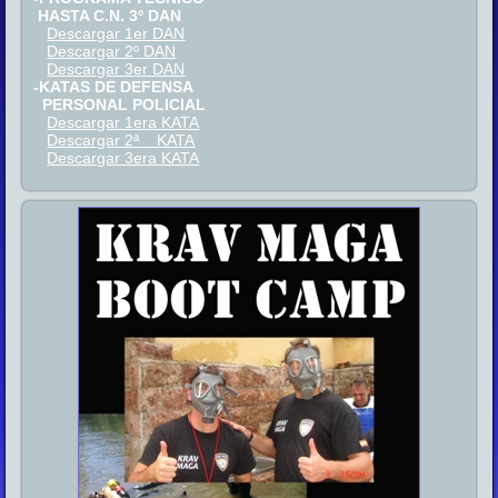
HASTA C.N. 3º DAN
Descargar 1er DAN
Descargar 2º DAN
Descargar 3er DAN
-KATAS DE DEFENSA
PERSONAL POLICIAL
Descargar 1era KATA
Descargar 2ª KATA
Descargar 3era KATA