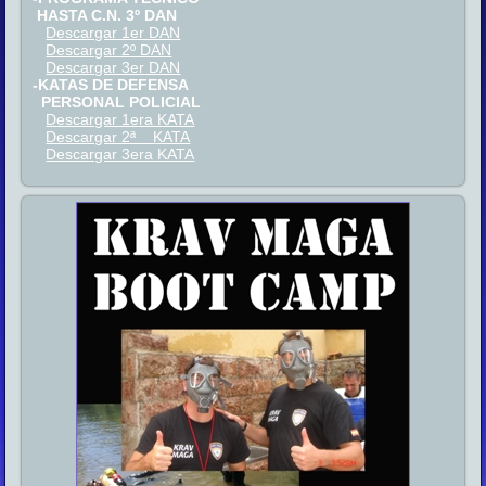
HASTA C.N. 3º DAN
Descargar 1er DAN
Descargar 2º DAN
Descargar 3er DAN
-KATAS DE DEFENSA
PERSONAL POLICIAL
Descargar 1era KATA
Descargar 2ª KATA
Descargar 3era KATA