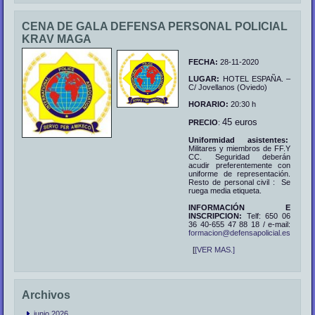
CENA DE GALA DEFENSA PERSONAL POLICIAL
KRAV MAGA
FECHA:
28-11-2020
LUGAR:
HOTEL ESPAÑA. –
C/ Jovellanos (Oviedo)
HORARIO:
20:30 h
45 euros
PRECIO
:
Uniformidad asistentes:
Militares y miembros de FF.Y
CC. Seguridad deberán
acudir preferentemente con
uniforme de representación.
Resto de personal civil : Se
ruega media etiqueta.
INFORMACIÓN E
INSCRIPCION:
Telf: 650 06
36 40-655 47 88 18 / e-mail:
formacion@defensapolicial.es
[
[VER MAS.]
Archivos
junio 2026