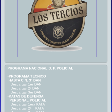
PROGRAMA NACIONAL D. P. POLICIAL
-PROGRAMA TECNICO
HASTA C.N. 3º DAN
Descargar 1er DAN
Descargar 2º DAN
Descargar 3er DAN
-KATAS DE DEFENSA
PERSONAL POLICIAL
Descargar 1era KATA
Descargar 2ª KATA