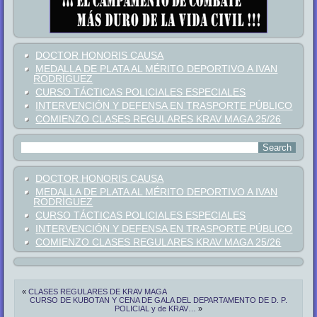
DOCTOR HONORIS CAUSA
MEDALLA DE PLATA AL MÉRITO DEPORTIVO A IVAN
RODRÍGUEZ
CURSO TÁCTICAS POLICIALES ESPECIALES
INTERVENCIÓN Y DEFENSA EN TRASPORTE PÚBLICO
COMIENZO CLASES REGULARES KRAV MAGA 25/26
DOCTOR HONORIS CAUSA
MEDALLA DE PLATA AL MÉRITO DEPORTIVO A IVAN
RODRÍGUEZ
CURSO TÁCTICAS POLICIALES ESPECIALES
INTERVENCIÓN Y DEFENSA EN TRASPORTE PÚBLICO
COMIENZO CLASES REGULARES KRAV MAGA 25/26
«
CLASES REGULARES DE KRAV MAGA
CURSO DE KUBOTAN Y CENA DE GALA DEL DEPARTAMENTO DE D. P.
POLICIAL y de KRAV…
»