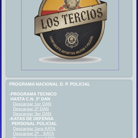
PROGRAMA NACIONAL D. P. POLICIAL
-PROGRAMA TECNICO
HASTA C.N. 3º DAN
Descargar 1er DAN
Descargar 2º DAN
Descargar 3er DAN
-KATAS DE DEFENSA
PERSONAL POLICIAL
Descargar 1era KATA
Descargar 2ª KATA