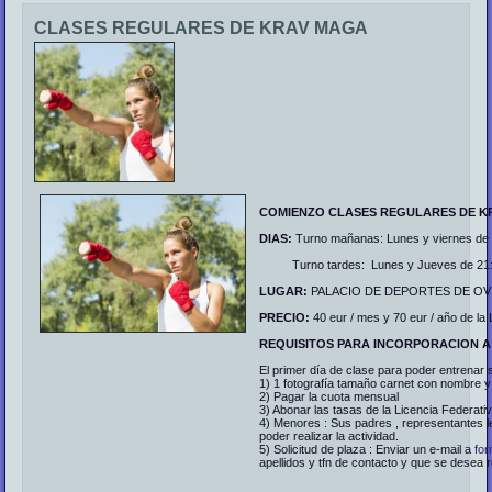
CLASES REGULARES DE KRAV MAGA
COMIENZO CLASES REGULARES DE K
DIAS:
Turno mañanas: Lunes y viernes de 
Turno tardes: Lunes y Jueves de 21:0
LUGAR:
PALACIO DE DEPORTES DE OV
PRECIO:
40 eur / mes y 70 eur / año de la 
REQUISITOS PARA INCORPORACION A
El primer día de clase para poder entrenar 
1) 1 fotografía tamaño carnet con nombre y 
2) Pagar la cuota mensual
3) Abonar las tasas de la Licencia Federati
4) Menores : Sus padres , representantes l
poder realizar la actividad.
5) Solicitud de plaza : Enviar un e-mail a
fo
apellidos y tfn de contacto y que se desea 