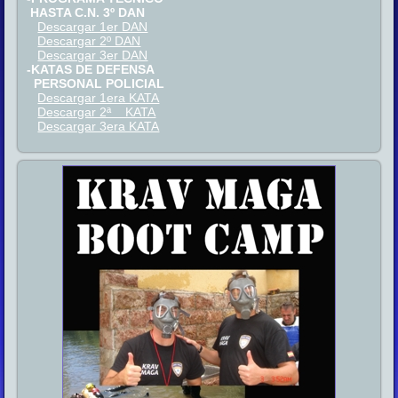
HASTA C.N. 3º DAN
Descargar 1er DAN
Descargar 2º DAN
Descargar 3er DAN
-KATAS DE DEFENSA
PERSONAL POLICIAL
Descargar 1era KATA
Descargar 2ª KATA
Descargar 3era KATA